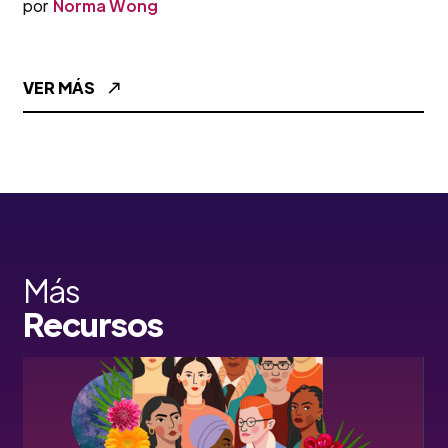
por
Norma Wong
VER MÁS
Más
Recursos